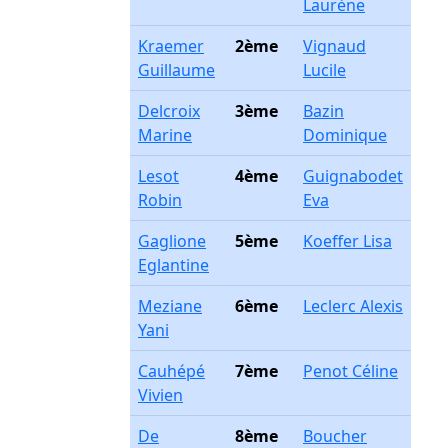
Laurène
Kraemer
2ème
Vignaud
Guillaume
Lucile
Delcroix
3ème
Bazin
Marine
Dominique
Lesot
4ème
Guignabodet
Robin
Eva
Gaglione
5ème
Koeffer Lisa
Eglantine
Meziane
6ème
Leclerc Alexis
Yani
Cauhépé
7ème
Penot Céline
Vivien
De
8ème
Boucher