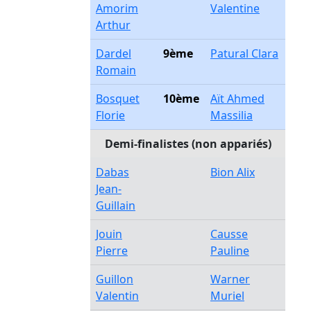
Amorim
Valentine
Arthur
Dardel
9ème
Patural Clara
Romain
Bosquet
10ème
Aït Ahmed
Florie
Massilia
Demi-finalistes (non appariés)
Dabas
Bion Alix
Jean-
Guillain
Jouin
Causse
Pierre
Pauline
Guillon
Warner
Valentin
Muriel