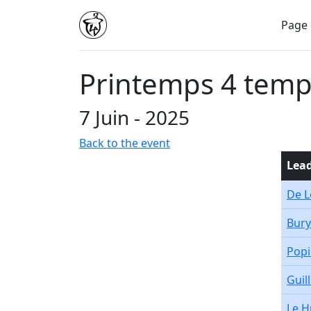
Page 
Printemps 4 temps 
7 Juin - 2025
Back to the event
Lea
De 
Bury
Popi
Guil
Le 