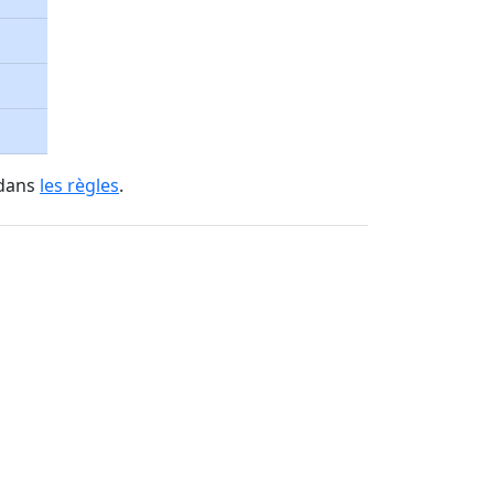
 dans
les règles
.