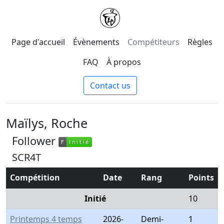
Page d'accueil
Évènements
Compétiteurs
Règles
FAQ
À propos
Contact us
Maïlys, Roche
Follower
F
Initié
F
Initié
SCR4T
Compétition
Date
Rang
Points
Initié
10
Printemps 4 temps
2026-
Demi-
1