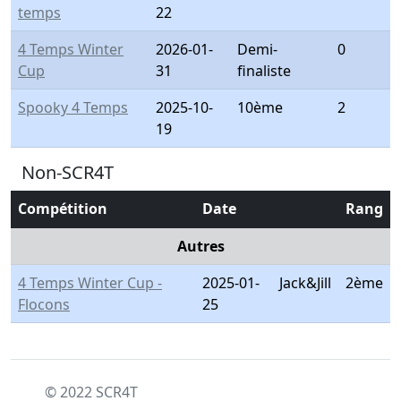
temps
22
4 Temps Winter
2026-01-
Demi-
0
Cup
31
finaliste
Spooky 4 Temps
2025-10-
10ème
2
19
Non-SCR4T
Compétition
Date
Rang
Autres
4 Temps Winter Cup -
2025-01-
Jack&Jill
2ème
Flocons
25
© 2022 SCR4T