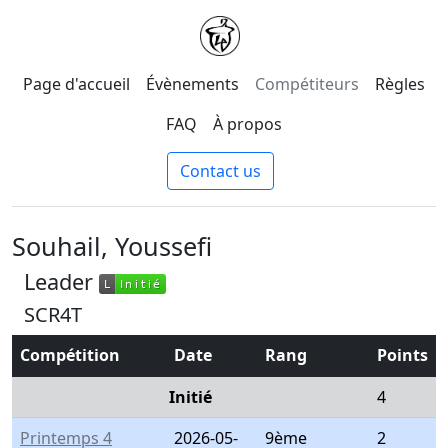
Page d'accueil
Évènements
Compétiteurs
Règles
FAQ
À propos
Contact us
Souhail, Youssefi
Leader
L
Initié
L
Initié
SCR4T
Compétition
Date
Rang
Points
Initié
4
Printemps 4
2026-05-
9ème
2