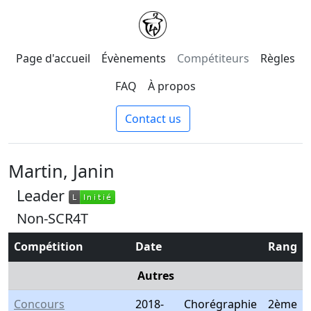
Page d'accueil
Évènements
Compétiteurs
Règles
FAQ
À propos
Contact us
Martin, Janin
Leader
L
Initié
L
Initié
Non-SCR4T
Compétition
Date
Rang
Autres
Concours
2018-
Chorégraphie
2ème