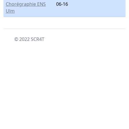
Chorégraphie ENS
06-16
Ulm
© 2022 SCR4T