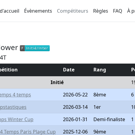
d'accueil
Évènements
Compétiteurs
Règles
FAQ
À p
llower
F
Initié/Inter
F
Initié/Inter
4T
étition
Date
Rang
P
Initié
1
temps 4 temps
2026-05-22
8ème
6
pstastiques
2026-03-14
1er
1
mps Winter Cup
2026-01-31
Demi-finaliste
1
4 Temps Paris Plage Cup
2025-12-06
9ème
1