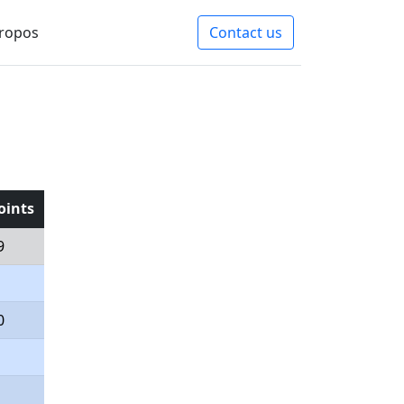
ropos
Contact us
oints
9
0