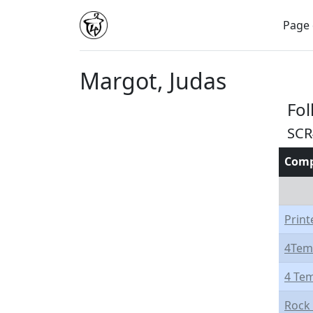
Page 
Margot, Judas
Fo
SCR
Comp
Prin
4Tem
4 Te
Rock 