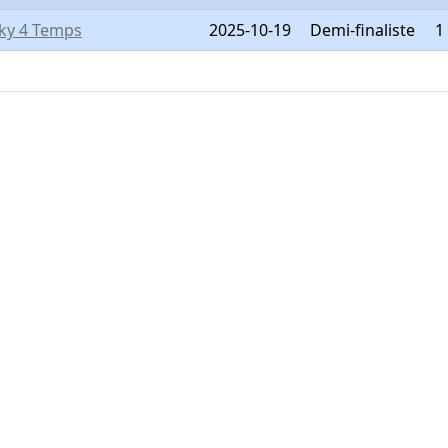
ky 4 Temps
2025-10-19
Demi-finaliste
1