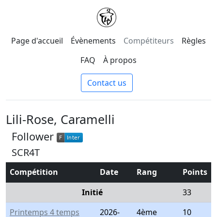
Page d'accueil
Évènements
Compétiteurs
Règles
FAQ
À propos
Contact us
Lili-Rose, Caramelli
Follower
F
Inter
F
Inter
SCR4T
Compétition
Date
Rang
Points
Initié
33
Printemps 4 temps
2026-
4ème
10