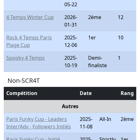
05-22
4 Temps Winter Cup
2026-
2ème
12
01-31
Rock 4 Temps Paris
2025-
1er
10
Plage Cup
12-06
Spooky 4 Temps
2025-
Demi-
1
10-19
finaliste
Non-SCR4T
Compétition
Date
Rang
Autres
Paris Funky Cup - Leaders
2025-
All-In
2ème
Inter/Adv - Followers Initiés
11-08
Paris Funky Cup - Initié
2025-
Strictly
1er