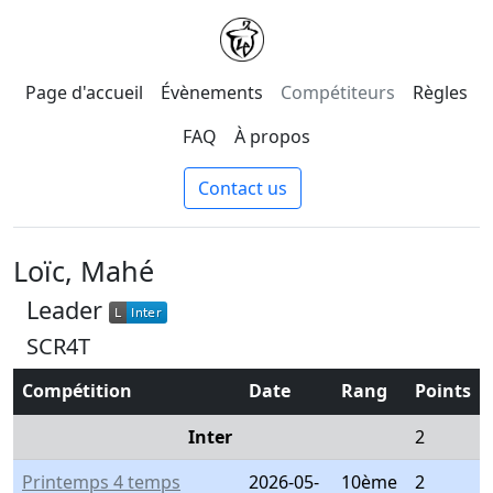
Page d'accueil
Évènements
Compétiteurs
Règles
FAQ
À propos
Contact us
Loïc, Mahé
Leader
L
Inter
L
Inter
SCR4T
Compétition
Date
Rang
Points
Inter
2
Printemps 4 temps
2026-05-
10ème
2