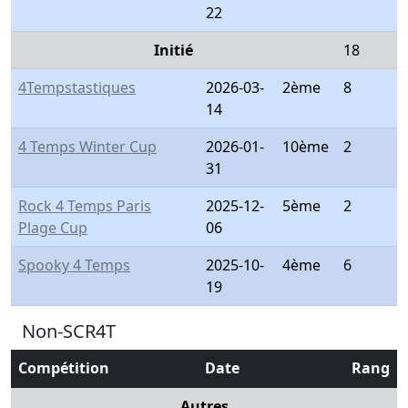
22
Initié
18
4Tempstastiques
2026-03-
2ème
8
14
4 Temps Winter Cup
2026-01-
10ème
2
31
Rock 4 Temps Paris
2025-12-
5ème
2
Plage Cup
06
Spooky 4 Temps
2025-10-
4ème
6
19
Non-SCR4T
Compétition
Date
Rang
Autres