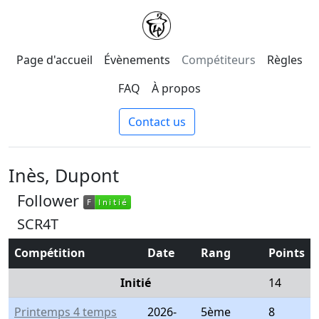
Page d'accueil
Évènements
Compétiteurs
Règles
FAQ
À propos
Contact us
Inès, Dupont
Follower
F
Initié
F
Initié
SCR4T
Compétition
Date
Rang
Points
Initié
14
Printemps 4 temps
2026-
5ème
8