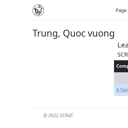
Page 
Trung, Quoc vuong
Le
SCR
Comp
4 Te
© 2022 SCR4T