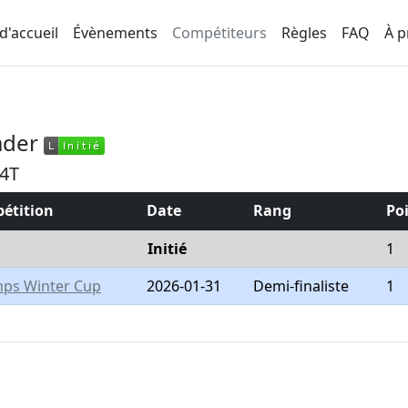
d'accueil
Évènements
Compétiteurs
Règles
FAQ
À p
ader
L
Initié
L
Initié
4T
étition
Date
Rang
Po
Initié
1
mps Winter Cup
2026-01-31
Demi-finaliste
1