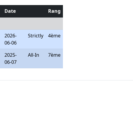
Date
Rang
2026-
Strictly
4ème
06-06
2025-
All-In
7ème
06-07