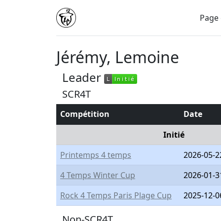
Page 
Jérémy, Lemoine
Leader
L
Initié
L
Initié
SCR4T
Compétition
Date
Initié
Printemps 4 temps
2026-05-2
4 Temps Winter Cup
2026-01-3
Rock 4 Temps Paris Plage Cup
2025-12-0
Non-SCR4T