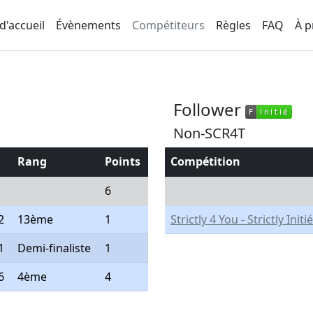
d'accueil
Évènements
Compétiteurs
Règles
FAQ
À p
Follower
F
Initié
F
Initié
Non-SCR4T
Rang
Points
Compétition
6
2
13ème
1
Strictly 4 You - Strictly Initié
1
Demi-finaliste
1
6
4ème
4