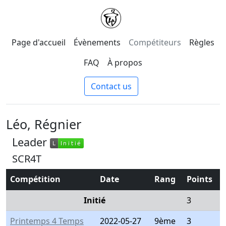
Page d'accueil
Évènements
Compétiteurs
Règles
FAQ
À propos
Contact us
Léo, Régnier
Leader
L
Initié
L
Initié
SCR4T
Compétition
Date
Rang
Points
Initié
3
Printemps 4 Temps
2022-05-27
9ème
3